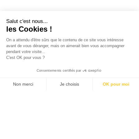
Salut c'est nous...
les Cookies !
On a attendu d'être sûrs que le contenu de
ce site vous intéresse avant de vous
déranger, mais on aimerait bien vous accompagner pendant votre
visite...
C'est OK pour vous ?
Consentements certifiés par
Non merci
Je choisis
OK pour moi
Axeptio consent
Klee Commerce, filiale de Klee Group, est l'éditeur de
Plateforme de Gestion du Consentement : Personnalisez v
logiciels de Retail Execution des industriels,
distributeurs et laboratoires leaders de leur catégorie.
Notre plateforme vous permet d'adapter et de gérer vos pa
Nous aidons nos clients européens à développer leurs
performances commerciales et à créer plus de valeur
pour leurs propres clients et leurs équipes avec des
solutions de Sales force Automation et de
Merchandising adaptées à leurs besoins métiers.