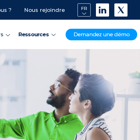
FR
us ?
Nous rejoindre
Demandez une démo
rs
Ressources