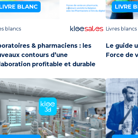
LIVRE BLANC
LIVRE 
es blancs
Livres blancs
oratoires & pharmaciens :
les
Le guide u
uveaux contours
d’une
Force de 
laboration profitable et durable