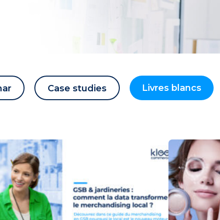
Livres blancs
nar
Case studies