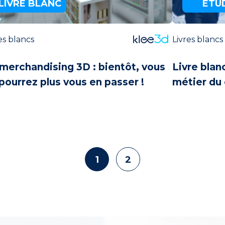
LIVRE BLANC
ETU
es blancs
Livres blancs
merchandising 3D : bientôt, vous
Livre blan
pourrez plus vous en passer !
métier du 
1
2