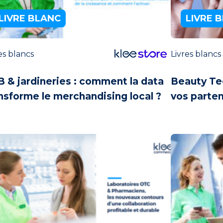
LIVRE BLANC
LIVRE 
es blancs
Livres blancs
 & jardineries : comment la data
Beauty Te
nsforme le
merchandising local ?
vos parten