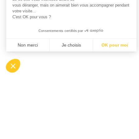
vous déranger, mais on aimerait bien vous accompagner pendant
votre visite...
C'est OK pour vous ?
Consentements certifiés par
Non merci
Je choisis
OK pour moi
Axeptio consent
Plateforme de Gestion du Consentement : Personnali
Notre plateforme vous permet d'adapter et de gérer v
Klee Commerce, fili
industriels, distrib
européens à dévelo