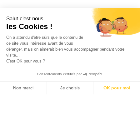
Salut c'est nous...
les Cookies !
On a attendu d'être sûrs que le contenu de
ce site vous intéresse avant de vous
déranger, mais on aimerait bien vous accompagner pendant votre
visite...
C'est OK pour vous ?
Consentements certifiés par
Non merci
Je choisis
OK pour moi
Axeptio consent
Klee Commerce, filiale de Klee Group, est l'éditeur de
Plateforme de Gestion du Consentement : Personnalisez v
logiciels de Retail Execution des industriels,
distributeurs et laboratoires leaders de leur catégorie.
Notre plateforme vous permet d'adapter et de gérer vos pa
Nous aidons nos clients européens à développer leurs
performances commerciales et à créer plus de valeur
pour leurs propres clients et leurs équipes avec des
solutions de Sales force Automation et de