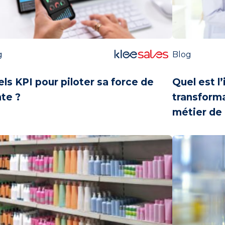
g
Blog
ls KPI pour piloter
sa force de
Quel est l
te ?
transforma
métier de