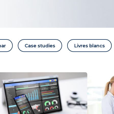
nar
Case studies
Livres blancs