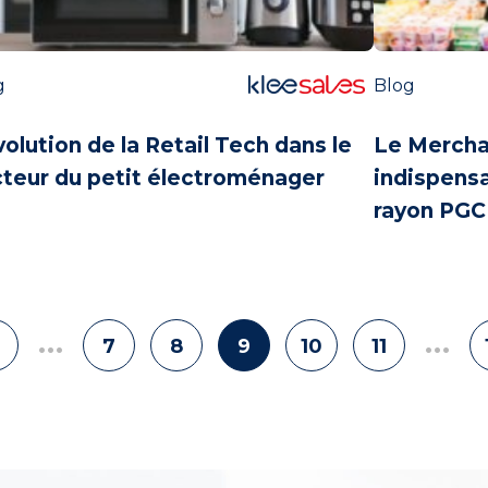
g
Blog
olution de la Retail Tech dans le
Le Mercha
teur du petit électroménager
indispensa
rayon PGC
…
…
7
8
9
10
11