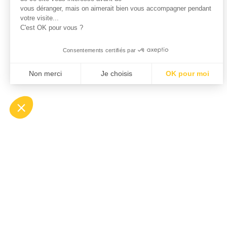
vous déranger, mais on aimerait bien vous accompagner pendant
votre visite...
C'est OK pour vous ?
Consentements certifiés par
Non merci
Je choisis
OK pour moi
Axeptio consent
Plateforme de Gestion du Consentement : Personnali
Notre plateforme vous permet d'adapter et de gérer v
Klee Commerce, fili
industriels, distrib
européens à dévelo