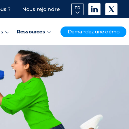
FR
us ?
Nous rejoindre
Demandez une démo
rs
Ressources