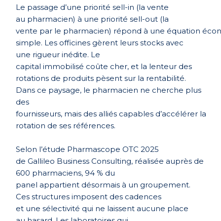
Le passage
d’une
priorité
sell-in (la vente
au
pharmacien
) à
une
priorité
sell-out
(la
vente
par
le
pharmacien
)
répond
à
une
équation
écon
simple. Les
officines
gèrent
leurs
stocks avec
une
rigueur
inédite
. Le
capital
immobilisé
coûte
cher
, et
la
lenteur
des
rotations de
produits
pèsent
sur la
rentabilité
.
Dans
ce
paysage
, le
pharmacien
ne
cherche
plus
des
fournisseurs
,
mais
des
alliés
capables
d’accélérer
la
rotation de
ses
réfé
rences
.
Selon
l’étude
Pharmascope
OTC 2025
de
Gallileo
Business Consulting,
réalisée
auprès
de
600
pharmaciens
, 94 % du
panel
appartient
désormais
à un groupement.
Ces
structures
imposent
des cadences
et
une
sélectivité
qui ne
laissent
aucune
place
au
hasard
. Les
laboratoires
qui