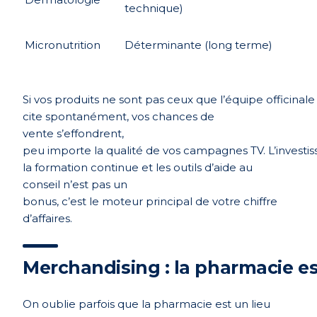
technique)
Micronutrition
Déterminante (long terme)
Si
vos
produits
ne
sont
pas
ceux
que
l’équipe
officinale
cite
spontanément
,
vos
chances de
vente
s’effondrent
,
peu
importe
la
qualité
de
vos
campagnes
TV.
L’invest
la formation
continue
et les
outils
d’aide
au
conseil
n’est
pas un
bonus,
c’est
le
moteur
principal de
votre
chiffre
d’affaires.
Merchandising :
la
pharmacie
e
On oublie parfois que la pharmacie est un lieu