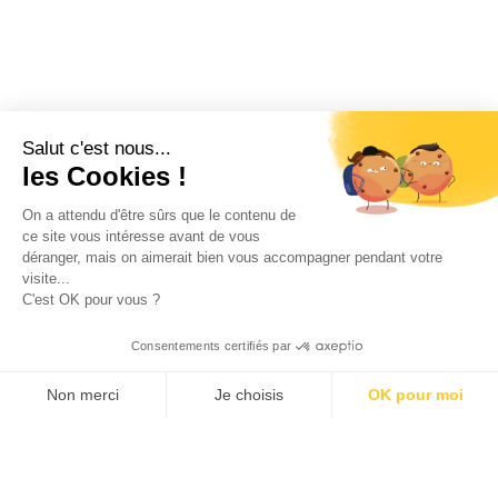
Salut c'est nous...
les Cookies !
On a attendu d'être sûrs que le contenu de
ce site vous intéresse avant de vous
déranger, mais on aimerait bien vous accompagner pendant votre
visite...
C'est OK pour vous ?
Consentements certifiés par
Non merci
Je choisis
OK pour moi
Axeptio consent
Klee Commerce, filiale de Klee Group, est l'éditeur de
Plateforme de Gestion du Consentement : Personnalisez v
logiciels de Retail Execution des industriels,
distributeurs et laboratoires leaders de leur catégorie.
Notre plateforme vous permet d'adapter et de gérer vos pa