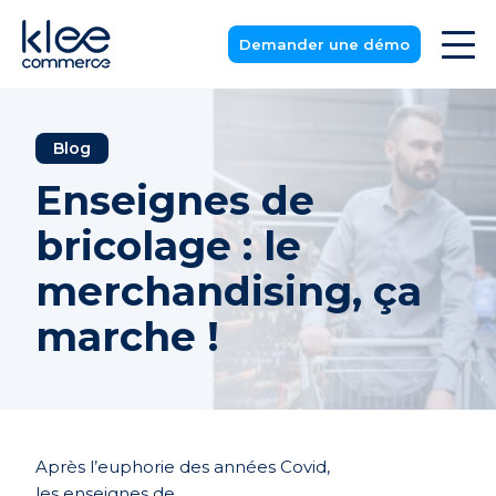
Demander une démo
Blog
Enseignes de
bricolage : le
merchandising, ça
marche !
Apr
è
s l’euphorie des années Covid,
les enseignes de