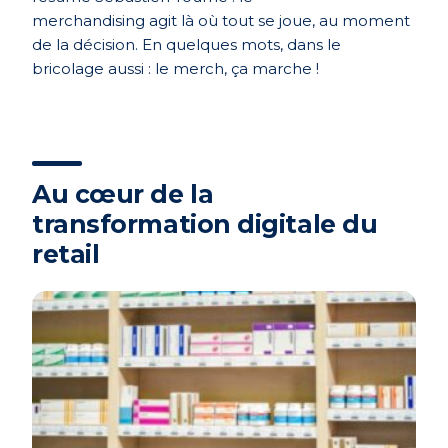
merchandising
agit
l
à o
ù
tout se
joue
, au moment
de la
décision
. En
quelques
mots, dans le
bricolage
aussi
: le
merch
,
ça
marche
!
Au cœur de la
transformation digitale du
retail