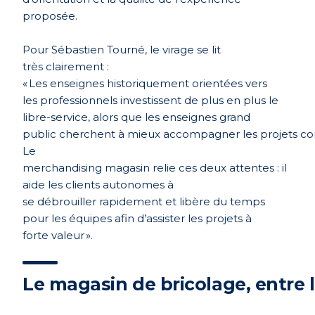
proposée.
Pour Sé
bastien Tourn
é, le virage se lit
tr
è
s clairement :
« Les enseignes historiquement orientées vers
les professionnels investissent de plus en plus le
libre-service, alors que les enseignes grand
public cherchent à mieux accompagner les projets c
Le
merchandising magasin relie ces deux attentes : il
aide les clients autonomes à
se débrouiller rapidement et lib
è
re du temps
pour les é
quipes afin d
’assister les projets à
forte valeur ».
Le magasin de bricolage, entre l