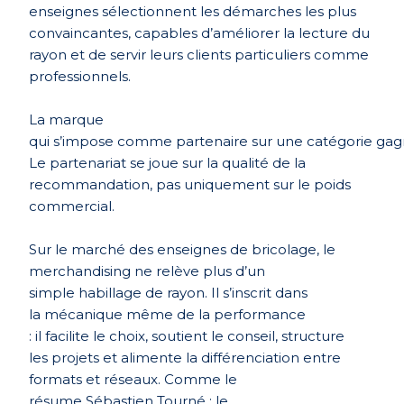
enseignes sélectionnent les démarches les plus
convaincantes, capables d’améliorer la lecture du
rayon et de servir leurs clients particuliers comme
professionnels.
La marque
qui s’impose comme partenaire sur une catégorie gagne 
Le partenariat se joue sur la qualité de la
recommandation, pas uniquement sur le poids
commercial.
Sur le
marché
des
enseignes
de bricolage, le
merchandising ne
rel
è
ve
plus d
’
un
simple
habillage
de rayon. Il
s
’
inscrit
dans
la
mécanique
même
de la
performance
:
il
facilite
le choix,
soutient
le conseil, structure
les
projets
et
alimente
la
différenciation
entre
formats et réseaux. Comme le
résume
Sé
bastien
Tourn
é
: le