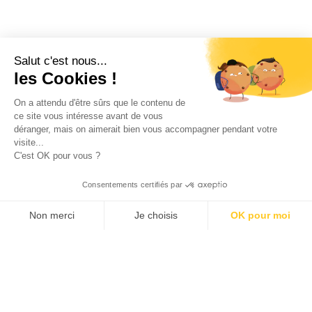
Salut c'est nous...
les Cookies !
On a attendu d'être sûrs que le contenu de
ce site vous intéresse avant de vous
déranger, mais on aimerait bien vous accompagner pendant votre
visite...
C'est OK pour vous ?
Consentements certifiés par
Non merci
Je choisis
OK pour moi
Axeptio consent
Klee Commerce, filiale de Klee Group, est l'éditeur de
Plateforme de Gestion du Consentement : Personnalisez v
logiciels de Retail Execution des industriels,
distributeurs et laboratoires leaders de leur catégorie.
Notre plateforme vous permet d'adapter et de gérer vos pa
Nous aidons nos clients européens à développer leurs
performances commerciales et à créer plus de valeur
pour leurs propres clients et leurs équipes avec des