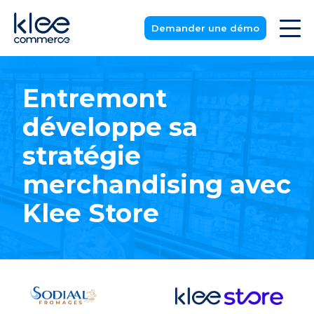
Demander une démo
Entremont
développe sa
stratégie
merchandising avec
Klee Store