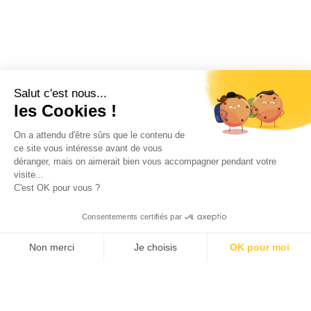
Salut c'est nous...
les Cookies !
On a attendu d'être sûrs que le contenu de
ce site vous intéresse avant de vous
déranger, mais on aimerait bien vous accompagner pendant votre
visite...
C'est OK pour vous ?
Consentements certifiés par
Non merci
Je choisis
OK pour moi
Axeptio consent
Klee Commerce, filiale de Klee Group, est l'éditeur de
Plateforme de Gestion du Consentement : Personnalisez v
logiciels de Retail Execution des industriels,
distributeurs et laboratoires leaders de leur catégorie.
Notre plateforme vous permet d'adapter et de gérer vos pa