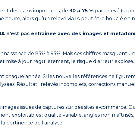
nt des gains importants, de
30 à 75 %
par relevé (sour
e heure, alors qu’un relevé via IA peut être bouclé en
m
i l’IA n’est pas entrainée avec des images et métado
nnaissance de 85% à 95%. Mais ces chiffres masquent une
et mise à jour régulièrement, le risque d’erreur explose
t chaque année. Si les nouvelles références ne figurent 
alysées. Résultat : relevés incomplets, corrections manue
 images issues de captures sur des sites e
‑
commerce. Outr
ment exploitables : qualité variable, angles non maîtris
 la pertinence de l’analyse.