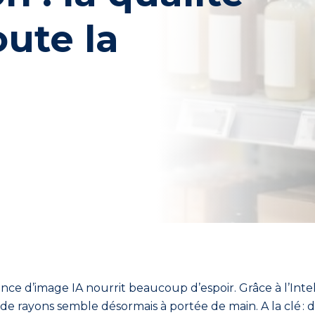
oute la
sance d’image IA nourrit beaucoup d’espoir. Gr
â
ce à l’Inte
 de rayons semble
désormais
à
port
ée
de
main. A la clé
:
d