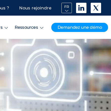
FR
us ?
Nous rejoindre
Demandez une démo
rs
Ressources