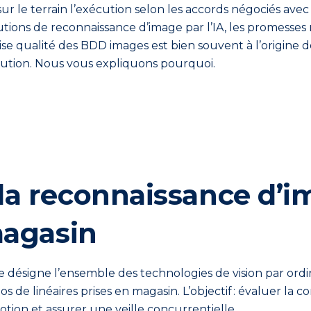
sur le terrain
l’exécution
selon les
accords négoci
és avec
utions de reconnaissance d’image par l’IA,
les promesses 
ise
qualité des
BDD
images est
bien
souvent
à l’origine
lution
.
N
ous
vous
expliqu
ons
pourquoi.
la reconnaissance d’i
magasin
ge désigne l’ensemble des technologies de vision par or
e linéaires prises en magasin. L’objectif : évaluer la co
tion et assurer une veille concurrentielle.