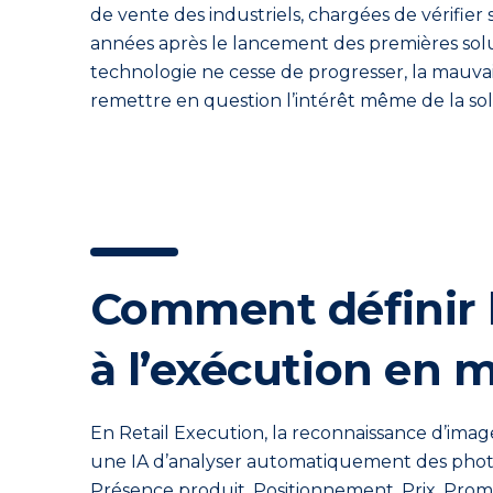
de vente des industriels
,
chargé
es
de vérifier 
années
après le lancement des
premières
sol
technologie
ne cesse de progresser
, la
mauva
rem
e
ttre en question l’intérêt
même
de la
so
Comment définir 
à l’exécution en 
En Retail Execution, la reconnaissance d’ima
une IA d’analyser automatiquement des photos d
Présence produit, Positionnement, Prix, Promo