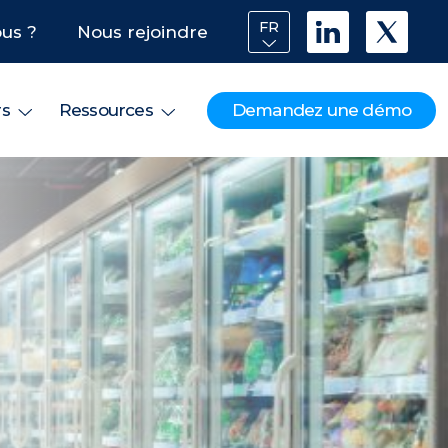
FR
us ?
Nous rejoindre
Demandez une démo
rs
Ressources