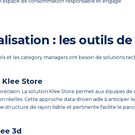
n un espace de consommation responsable et engagé.
alisation : les outils 
ls et les
category
managers ont besoin de solutions tec
c Klee Store
la précision. La solution Klee Store permet aux équipes 
réelles. Cette approche data-driven aide à anticiper les
 une structure de rayon lisible et pertinente facilite le pa
lee 3d